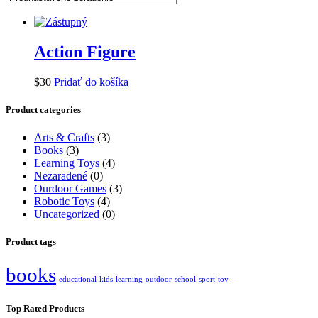
Action Figure
$
30
Pridať do košíka
Product categories
Arts & Crafts
(3)
Books
(3)
Learning Toys
(4)
Nezaradené
(0)
Ourdoor Games
(3)
Robotic Toys
(4)
Uncategorized
(0)
Product tags
books
educational
kids
learning
outdoor
school
sport
toy
Top Rated Products