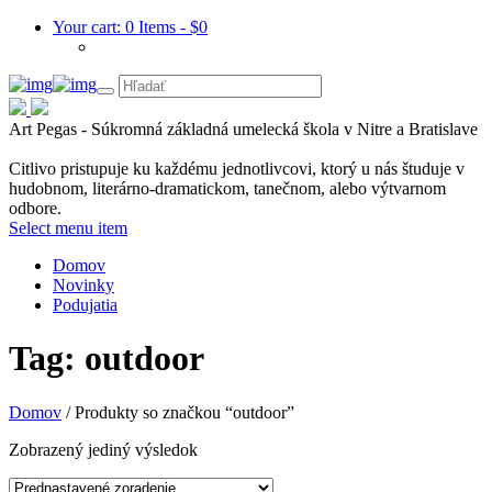
Your cart:
0 Items
-
$
0
Art Pegas - Súkromná základná umelecká škola v Nitre a Bratislave
Citlivo pristupuje ku každému jednotlivcovi, ktorý u nás študuje v
hudobnom, literárno-dramatickom, tanečnom, alebo výtvarnom
odbore.
Select menu item
Domov
Novinky
Podujatia
Tag: outdoor
Domov
/ Produkty so značkou “outdoor”
Zobrazený jediný výsledok