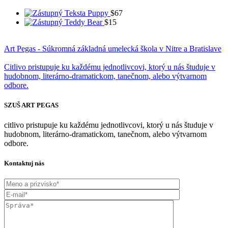
Teksta Puppy
$
67
Teddy Bear
$
15
Art Pegas - Súkromná základná umelecká škola v Nitre a Bratislave
Citlivo pristupuje ku každému jednotlivcovi, ktorý u nás študuje v
hudobnom, literárno-dramatickom, tanečnom, alebo výtvarnom
odbore.
SZUŠ ART PEGAS
citlivo pristupuje ku každému jednotlivcovi, ktorý u nás študuje v
hudobnom, literárno-dramatickom, tanečnom, alebo výtvarnom
odbore.
Kontaktuj nás