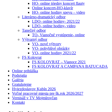
HO- online triedny koncert flauty
Online koncert-HO-klavír
HO- online hodiny spevu – video
Literárno-dramatický odbor
LDO- online hodiny- 2021/22
LDO- online hodiny- video
Tanečný odbor
TO- Vianočné vystúpenie- online
Výtvarný odbor
VO- nové výtvory
VO- pohyblivé obrázky
VO- online hodiny 2021/22
FS Kolovrat
FS KOLOVRAT – Vianoce 2021
FS KOLOVRAT A CAMPANA BATUCADA
Online prihláška
Podujatia
Galéria
Gratulujeme
Hviezdoslavov Kubín 2026
Voľné pracovné miesta pre šk.rok 2026/2027
Vernisáž v TV Mojmírovčan
Kontakt