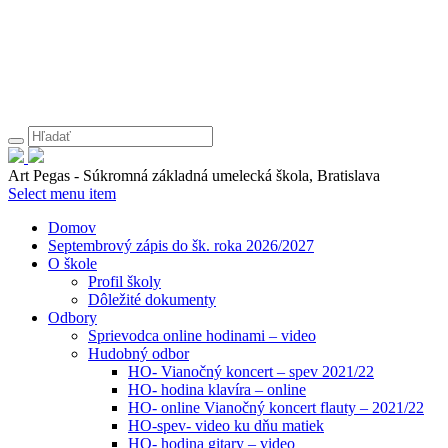
Art Pegas - Súkromná základná umelecká škola, Bratislava
Select menu item
Domov
Septembrový zápis do šk. roka 2026/2027
O škole
Profil školy
Dôležité dokumenty
Odbory
Sprievodca online hodinami – video
Hudobný odbor
HO- Vianočný koncert – spev 2021/22
HO- hodina klavíra – online
HO- online Vianočný koncert flauty – 2021/22
HO-spev- video ku dňu matiek
HO- hodina gitary – video