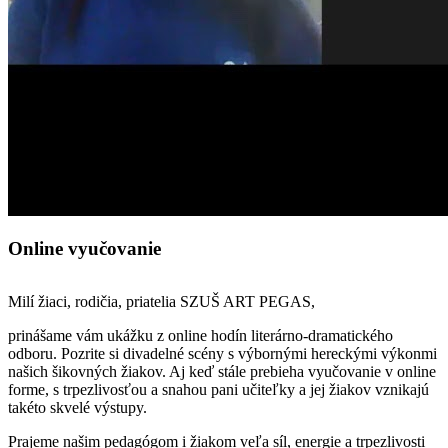
Online vyučovanie
Milí žiaci, rodičia, priatelia SZUŠ ART PEGAS,
prinášame vám ukážku z online hodín literárno-dramatického
odboru. Pozrite si divadelné scény s výbornými hereckými výkonmi
našich šikovných žiakov. Aj keď stále prebieha vyučovanie v online
forme, s trpezlivosťou a snahou pani učiteľky a jej žiakov vznikajú
takéto skvelé výstupy.
Prajeme našim pedagógom i žiakom veľa síl, energie a trpezlivosti