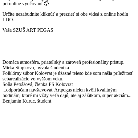
pri online vyučovaní 🙂
Určite nezabudnite kliknúť a prezrieť si obe videá z online hodín
LDO.
Vaša SZUŠ ART PEGAS
Domáca atmosféra, priateľský a zároveň profesionálny prístup.
Mirka Stupkova
, bývala študentka
Folklórny súbor Kolovrat je úžasné teleso kde som našla príležitosť
sebarealizácie vo vyššom veku.
Soňa Petrášová
, členka FS Kolovrat
...odporúčam navštevovať Artpegas nielen kvôli kvalitným
hodinám, ktoré mi vždy veľa dajú, ale aj zážitkom, super akciám...
Benjamín Kuruc
, študent