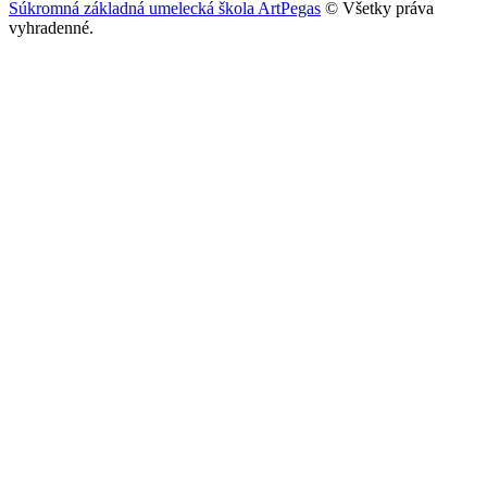
Súkromná základná umelecká škola ArtPegas
© Všetky práva
vyhradenné.