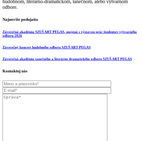
hudobnom, literárno-dramatickom, tanečnom, alebo výtvarnom
odbore.
Najnovšie podujatia
Záverečná akadémia SZUŠ ART PEGAS, spojená s výstavou prác študentov výtvarného
odboru 2026
Záverečný koncert hudobného odboru SZUŠ ART PEGAS
Záverečná akadémia tanečného a literárno dramatického odboru SZUŠ ART PEGAS
Kontaktuj nás