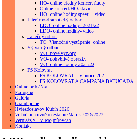
HO- online triedny koncert flauty
Online koncert-HO-klavír
HO- online hodiny spevu – video
Literárno-dramatický odbor
LDO- online hodiny- 2021/22
LDO- online hodiny- video
Tanečný odbor
TO- Vianočné vystúpenie- online
Výtvarný odbor
VO- nové výtvory
VO- pohyblivé obrázky
VO- online hodiny 2021/22
FS Kolovrat
FS KOLOVRAT – Vianoce 2021
FS KOLOVRAT A CAMPANA BATUCADA
Online prihláška
Podujatia
Galéria
Gratulujeme
Hviezdoslavov Kubín 2026
Voľné pracovné miesta pre šk.rok 2026/2027
Vernisáž v TV Mojmírovčan
Kontakt