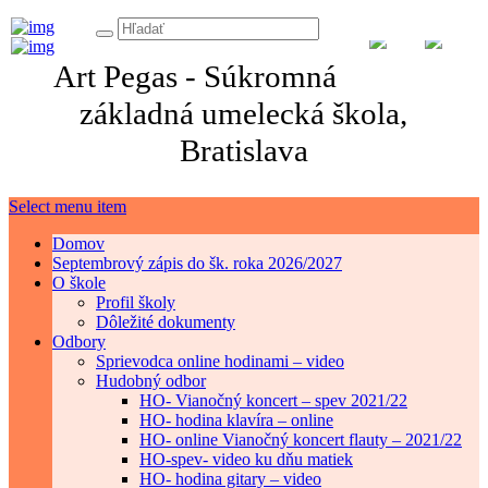
Art Pegas - Súkromná
základná umelecká škola,
Bratislava
Select menu item
Domov
Septembrový zápis do šk. roka 2026/2027
O škole
Profil školy
Dôležité dokumenty
Odbory
Sprievodca online hodinami – video
Hudobný odbor
HO- Vianočný koncert – spev 2021/22
HO- hodina klavíra – online
HO- online Vianočný koncert flauty – 2021/22
HO-spev- video ku dňu matiek
HO- hodina gitary – video