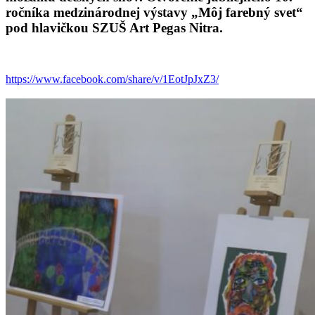
ročníka medzinárodnej výstavy „Môj farebný svet“
pod hlavičkou SZUŠ Art Pegas Nitra.
https://www.facebook.com/share/v/1EotJpJxZ3/