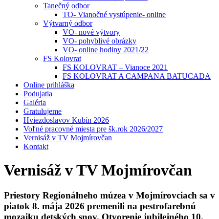
Tanečný odbor
TO- Vianočné vystúpenie- online
Výtvarný odbor
VO- nové výtvory
VO- pohyblivé obrázky
VO- online hodiny 2021/22
FS Kolovrat
FS KOLOVRAT – Vianoce 2021
FS KOLOVRAT A CAMPANA BATUCADA
Online prihláška
Podujatia
Galéria
Gratulujeme
Hviezdoslavov Kubín 2026
Voľné pracovné miesta pre šk.rok 2026/2027
Vernisáž v TV Mojmírovčan
Kontakt
Vernisáž v TV Mojmírovčan
Priestory Regionálneho múzea v Mojmírovciach sa v
piatok 8. mája 2026 premenili na pestrofarebnú
mozaiku detských snov. Otvorenie jubilejného 10.