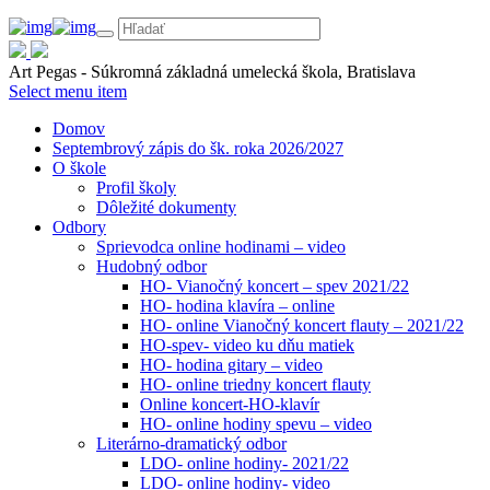
Art Pegas - Súkromná základná umelecká škola, Bratislava
Select menu item
Domov
Septembrový zápis do šk. roka 2026/2027
O škole
Profil školy
Dôležité dokumenty
Odbory
Sprievodca online hodinami – video
Hudobný odbor
HO- Vianočný koncert – spev 2021/22
HO- hodina klavíra – online
HO- online Vianočný koncert flauty – 2021/22
HO-spev- video ku dňu matiek
HO- hodina gitary – video
HO- online triedny koncert flauty
Online koncert-HO-klavír
HO- online hodiny spevu – video
Literárno-dramatický odbor
LDO- online hodiny- 2021/22
LDO- online hodiny- video