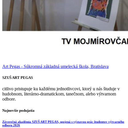
Art Pegas - Súkromná základná umelecká škola, Bratislava
SZUŠ ART PEGAS
citlivo pristupuje ku každému jednotlivcovi, ktorý u nás študuje v
hudobnom, literárno-dramatickom, tanečnom, alebo výtvarnom
odbore.
Najnovšie podujatia
Záverečná akadémia SZUŠ ART PEGAS, spojená s výstavou prác študentov výtvarného
odboru 2026