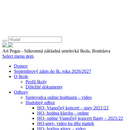
Art Pegas - Súkromná základná umelecká škola, Bratislava
Select menu item
Domov
Septembrový zápis do šk. roka 2026/2027
O škole
Profil školy
Dôležité dokumenty
Odbory
Sprievodca online hodinami – video
Hudobný odbor
HO- Vianočný koncert – spev 2021/22
HO- hodina klavíra – online
HO- online Vianočný koncert flauty – 2021/22
HO-spev- video ku dňu matiek
HO- hodina gitary – video