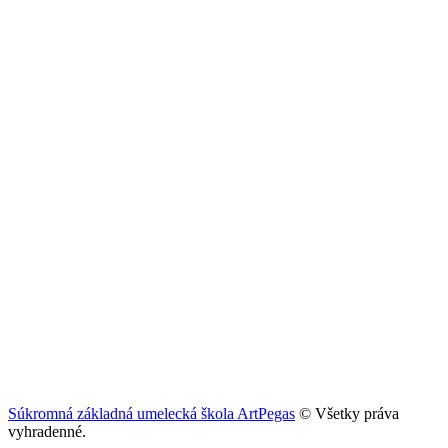
Súkromná základná umelecká škola ArtPegas
© Všetky práva
vyhradenné.