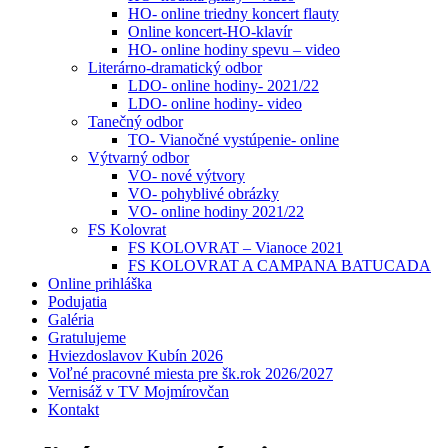
HO- online triedny koncert flauty
Online koncert-HO-klavír
HO- online hodiny spevu – video
Literárno-dramatický odbor
LDO- online hodiny- 2021/22
LDO- online hodiny- video
Tanečný odbor
TO- Vianočné vystúpenie- online
Výtvarný odbor
VO- nové výtvory
VO- pohyblivé obrázky
VO- online hodiny 2021/22
FS Kolovrat
FS KOLOVRAT – Vianoce 2021
FS KOLOVRAT A CAMPANA BATUCADA
Online prihláška
Podujatia
Galéria
Gratulujeme
Hviezdoslavov Kubín 2026
Voľné pracovné miesta pre šk.rok 2026/2027
Vernisáž v TV Mojmírovčan
Kontakt