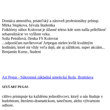
Domáca atmosféra, priateľský a zároveň profesionálny prístup.
Mirka Stupkova
, bývala študentka
Folklórny súbor Kolovrat je úžasné teleso kde som našla príležitosť
sebarealizácie vo vyššom veku.
Soňa Petrášová
, členka FS Kolovrat
...odporúčam navštevovať Artpegas nielen kvôli kvalitným
hodinám, ktoré mi vždy veľa dajú, ale aj zážitkom, super akciám...
Benjamín Kuruc
, študent
Art Pegas - Súkromná základná umelecká škola, Bratislava
SZUŠ ART PEGAS
citlivo pristupuje ku každému jednotlivcovi, ktorý u nás študuje v
hudobnom, literárno-dramatickom, tanečnom, alebo výtvarnom
odbore.