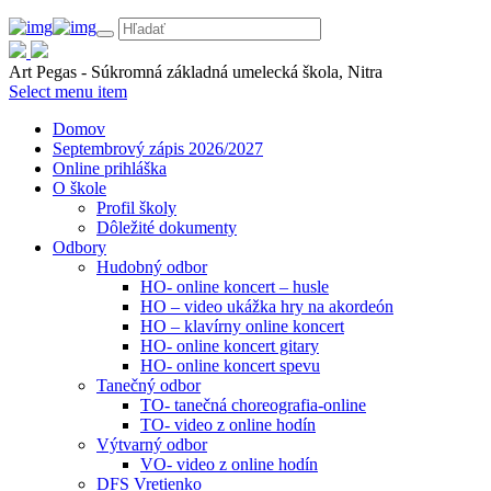
Art Pegas - Súkromná základná umelecká škola, Nitra
Select menu item
Domov
Septembrový zápis 2026/2027
Online prihláška
O škole
Profil školy
Dôležité dokumenty
Odbory
Hudobný odbor
HO- online koncert – husle
HO – video ukážka hry na akordeón
HO – klavírny online koncert
HO- online koncert gitary
HO- online koncert spevu
Tanečný odbor
TO- tanečná choreografia-online
TO- video z online hodín
Výtvarný odbor
VO- video z online hodín
DFS Vretienko