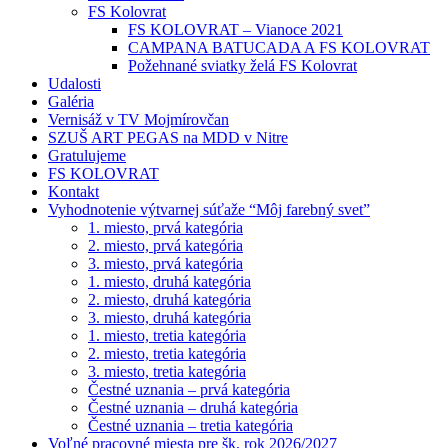
FS Kolovrat
FS KOLOVRAT – Vianoce 2021
CAMPANA BATUCADA A FS KOLOVRAT
Požehnané sviatky želá FS Kolovrat
Udalosti
Galéria
Vernisáž v TV Mojmírovčan
SZUŠ ART PEGAS na MDD v Nitre
Gratulujeme
FS KOLOVRAT
Kontakt
Vyhodnotenie výtvarnej súťaže “Môj farebný svet”
1. miesto, prvá kategória
2. miesto, prvá kategória
3. miesto, prvá kategória
1. miesto, druhá kategória
2. miesto, druhá kategória
3. miesto, druhá kategória
1. miesto, tretia kategória
2. miesto, tretia kategória
3. miesto, tretia kategória
Čestné uznania – prvá kategória
Čestné uznania – druhá kategória
Čestné uznania – tretia kategória
Voľné pracovné miesta pre šk. rok 2026/2027