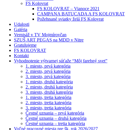
FS Kolovrat
FS KOLOVRAT – Vianoce 2021
CAMPANA BATUCADA A FS KOLOVRAT
Požehnané sviatky želá FS Kolovrat
Udalosti
Galéria
Vernisáž v TV Mojmírovčan
SZUŠ ART PEGAS na MDD v Nitre
Gratulujeme
FS KOLOVRAT
Kontakt
Vyhodnotenie výtvarnej súťaže “Môj farebný svet”
1. miesto, prvá kategória
2. miesto, prvá kategória
3. miesto, prvá kategória
1. miesto, druhá kategória
2. miesto, druhá kategória
3. miesto, druhá kategória
1. miesto, tretia kategória
2. miesto, tretia kategória
3. miesto, tretia kategória
Čestné uznania – prvá kategória
Čestné uznania – druhá kategória
Čestné uznania – tretia kategória
Voľné pracovné miesta pre šk. rok 2026/2027