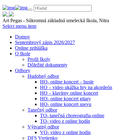
Art Pegas - Súkromná základná umelecká škola, Nitra
Select menu item
Domov
Septembrový zápis 2026/2027
Online prihláška
O škole
Profil školy
Dôležité dokumenty
Odbory
Hudobný odbor
HO- online koncert – husle
HO – video ukážka hry na akordeón
HO – klavírny online koncert
HO- online koncert gitary
HO- online koncert spevu
Tanečný odbor
TO- tanečná choreografia-online
TO- video z online hodín
Výtvarný odbor
VO- video z online hodín
DFS Vretienko