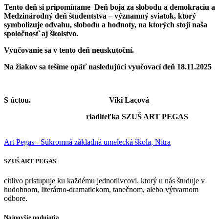
Tento deň si pripomíname Deň boja za slobodu a demokraciu a
Medzinárodný deň študentstva – významný sviatok, ktorý
symbolizuje odvahu, slobodu a hodnoty, na ktorých stojí naša
spoločnosť aj školstvo.
Vyučovanie sa v tento deň neuskutoční.
Na žiakov sa tešíme opäť nasledujúci vyučovací deň 18.11.2025
S úctou. Viki Lacová
riaditeľka SZUŠ ART PEGAS
Art Pegas - Súkromná základná umelecká škola, Nitra
SZUŠ ART PEGAS
citlivo pristupuje ku každému jednotlivcovi, ktorý u nás študuje v
hudobnom, literárno-dramatickom, tanečnom, alebo výtvarnom
odbore.
Najnovšie podujatia