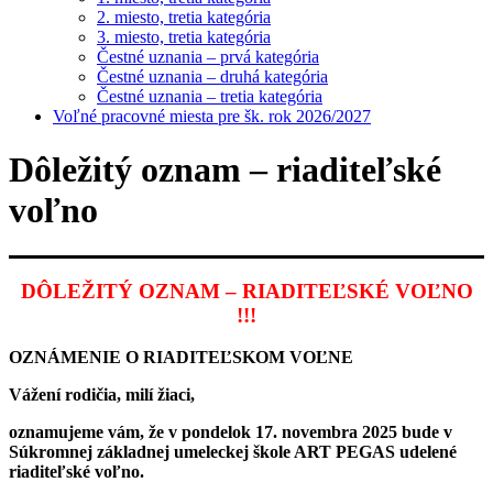
2. miesto, tretia kategória
3. miesto, tretia kategória
Čestné uznania – prvá kategória
Čestné uznania – druhá kategória
Čestné uznania – tretia kategória
Voľné pracovné miesta pre šk. rok 2026/2027
Dôležitý oznam – riaditeľské
voľno
DÔLEŽITÝ OZNAM – RIADITEĽSKÉ VOĽNO
!!!
OZNÁMENIE O RIADITEĽSKOM VOĽNE
Vážení rodičia, milí žiaci,
oznamujeme vám, že v pondelok 17. novembra 2025 bude v
Súkromnej základnej umeleckej škole ART PEGAS udelené
riaditeľské voľno.