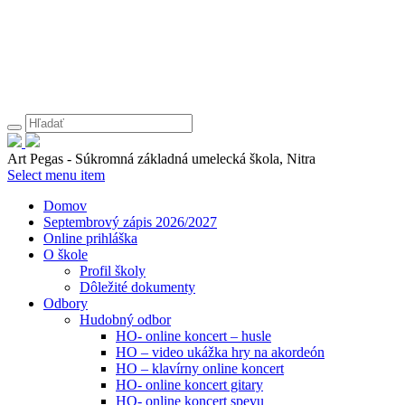
Art Pegas - Súkromná základná umelecká škola, Nitra
Select menu item
Domov
Septembrový zápis 2026/2027
Online prihláška
O škole
Profil školy
Dôležité dokumenty
Odbory
Hudobný odbor
HO- online koncert – husle
HO – video ukážka hry na akordeón
HO – klavírny online koncert
HO- online koncert gitary
HO- online koncert spevu