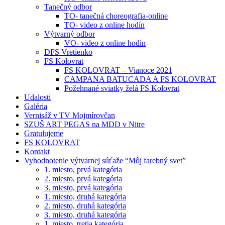
Tanečný odbor
TO- tanečná choreografia-online
TO- video z online hodín
Výtvarný odbor
VO- video z online hodín
DFS Vretienko
FS Kolovrat
FS KOLOVRAT – Vianoce 2021
CAMPANA BATUCADA A FS KOLOVRAT
Požehnané sviatky želá FS Kolovrat
Udalosti
Galéria
Vernisáž v TV Mojmírovčan
SZUŠ ART PEGAS na MDD v Nitre
Gratulujeme
FS KOLOVRAT
Kontakt
Vyhodnotenie výtvarnej súťaže “Môj farebný svet”
1. miesto, prvá kategória
2. miesto, prvá kategória
3. miesto, prvá kategória
1. miesto, druhá kategória
2. miesto, druhá kategória
3. miesto, druhá kategória
1. miesto, tretia kategória